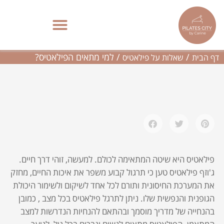
ילוג
תוכן
למי מתאים הפילאטיס?
פילאטיס מכשירים בתל אביב | סטודיו בוטיק – Pilates City
/
/
למי מתאים הפילאטיס?
דף הבית
שאלות על פילאטיס
פילאטיס היא שיטה המתאימה לכולם. למעשה, זוהי דרך חיים.
ג'וזף פילאטיס טען כי תרגול קבוע משפר את איכות החיים, מחזק
את המערכת החיסונית ותורם לכל אחד לשיקום ולשימור היכולת
הגופנית והנפשית שלו. ניתן לתרגל פילאטיס בכל מצב , כמובן
בהנחייה של מדריך מוסמך ובהתאם להנחיות הנדרשות למצב