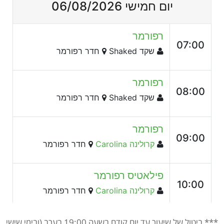
*** ביטול של שיעור עד יום קודם בשעה 19:00 בערב (ובימי שישי