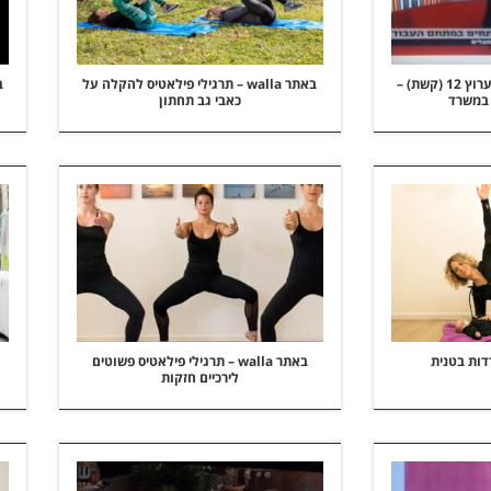
בתכנית "פאולה וליאון" בערוץ 12 (קשת) –
באתר walla – תרגילי פילאטיס להקלה על
 במשרד
כאבי גב תחתון
באתר walla – תרגילי פילאטיס פשוטים
לירכיים חזקות