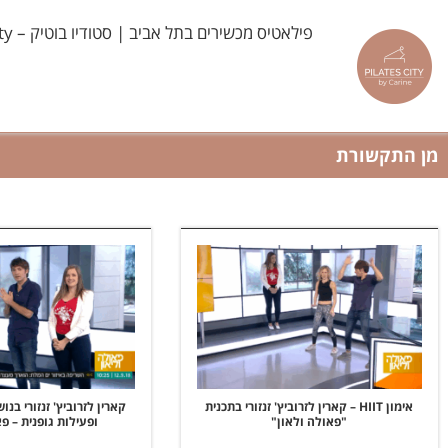
ילוג
פילאטיס מכשירים בתל אביב | סטודיו בוטיק – Pilates City
תוכן
מן התקשורת
אימון HIIT – קארין לזרוביץ' זנזורי בתכנית
קארין לזרוביץ' זנזורי ב
"פאולה ולאון"
ופעילות גופנית – פ