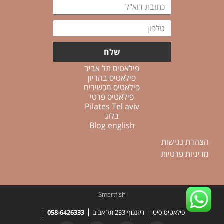
כתובת
דוא"ל
טלפון
שלח
פילאטיס תל אביב
פילאטיס בהריון
פילאטיס מכשירים
פילאטיס פרטי
Pilates Tel aviv
בלוג
Blog english
הצהרת נגישות
מדיניות פרטיות
Smartfish
פילאטיס סיטי | דיזנגוף 233 תל אביב
058-6426333