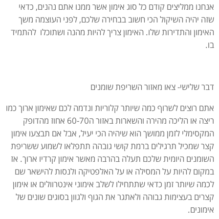
אנחנו ממליצים קודם כל סוג אימון אשר ממנו אתם נהנים, כדאי
שזה יהיה השיקול הכי חשוב בבחירה שלכם, לפני העוצמה משך
האימון והתדירות שלו. האימון צריך להיות מהנה ושתוכלו להתמיד
בו.
דבר שלישי- צאו מאזור השריפת שומנים
אתם רוצים לשרוף כמה שיותר קלוריות ונדמה לכם שאימון ארוך כמו
ריצה או הליכה מהירה והשארות באזור ה60-70 אחוז מהדופק
המקסימלי לזמן ממושך הוא שיהיה הכי יעיל, אבל אם תבצעו אימון
קצר שמכיל תרגילים ברמת קושי גובהה תתפלאו לשמוע ששריפת
השומנים היומית שלכם תעלה בהרבה מאשר אימון קרדיו ארוך. אז
במקום להיות על המסילה או על האלפטיקה ולנסות להישאר שם
לכמה שיותר זמן כדאי שתתחילו לשלב אימוני אינטרוולים או אימון
קצרים בעצימות גבוהה ולאתגר את הגוף ולגוון בסוגים שונים של
אימונים.