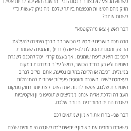
כשהוא מבוצע לא בצורה הנכונה ובלי מחשבה הוא יכול להיות אפילו
מזיק מהם הטעויות הנפוצות ביותר שלכם ומה ניתן לעשות כדי
לשנות אותם?
דבר ראשון- צאו מ"הקופסא"
הרה מכם חושבים שמכשירי הכושר הם הדרך היחידה להעלאת
הדופק ומכונות הסבולת לב-ריאה (קרדיו) , והמטרה שעומדת
לפניכם היא שריפת שומנים , אך בעצם קרדיו יכול להכנס לשגרת
היומיום ולא רק בחדר הכושר, למשל עליה במדרגות במקום
במעלית, רכיבה או הליכה במקום נסיעה, אתם יכולים לגרום
לעצמכם לשינוי השגרה והוספת פעילות אירובית להתנהלות
היומיומית שלכם, אפשר לחנות את האוטו קצת יותר רחוק ממקום
העבודה וללכת אליה אנחנו ממליצים שתוסיפו גיוון ואקטיביות
לשגרת החיים המודרנית והנוחה שלכם.
דבר שני- בחרו את האימון שמתאים לכם
כשאתם בוחרים את האימון שיתאים לכם לשגרה היומיומית שלכם