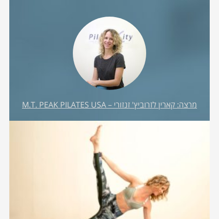
מרצה: קארין לזרוביץ' זנזורי – M.T. PEAK PILATES USA