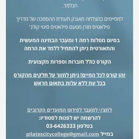
הנלמד.
למסיימים בהצלחה תוענק תעודת ההסמכה של מדריך
פילאטיס מזרן מטעם פילאטיס סיטי קולג'
בסיום מטלות רמה 1 ומעבר הבחינה המעשית
והתאורטית ניתן להתחיל ללמד את הרמה
הקורס כולל חוברות וספרות מקצועית
זהו קורס לכל החיים! ניתן לחזור על חלקים מהקורס
בכל עת ללא עלות בתאום מראש
לחצ/י למעבר לפירוט המועדים הקרובים
להרשמה יש לפנות לסטודיו:
בטלפון 03-6426333
במייל
pilatescitycollege@gmail.com