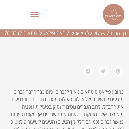
ילוג
תוכן
האם פילאטיס מתאים לגברים?
פילאטיס מכשירים בתל אביב | סטודיו בוטיק – Pilates City
/
/
האם פילאטיס מתאים לגברים?
דף הבית
שאלות על פילאטיס
כמובן! פילאטיס מתאים מאוד לגברים וכיום כבר הרבה גברים
מודעים לחשיבות של שילוב פעילות מסוג זה בחייהם ומרגישים
את ההבדל. לרוב הגברים נוטים לעסוק בפעילות גופנית
מואמצת אשר מחזקת ומנפחת את השרירים אך מקצרת אותם.
כאשר גברים (כמו גם חלק מן הנשים) מגיעים לשיעור פילאטיס