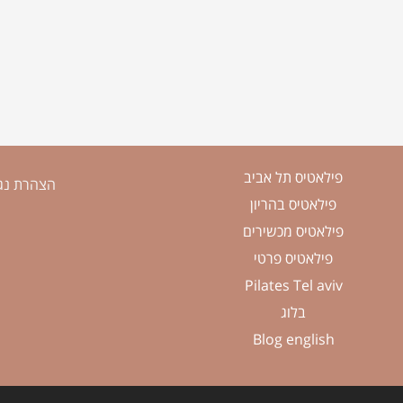
פילאטיס תל אביב
הצהרת נג
פילאטיס בהריון
פילאטיס מכשירים
פילאטיס פרטי
Pilates Tel aviv
בלוג
Blog english