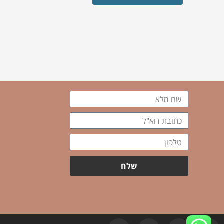
שם
מלא
כתובת
דוא"ל
טלפון
שלח