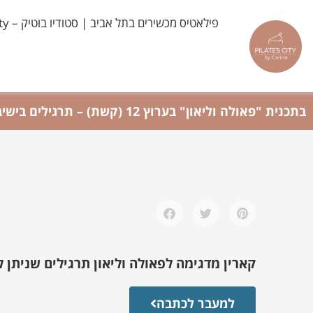
ילוג
פילאטיס מכשירים בתל אביב | סטודיו בוטיק – Pilates City
תוכן
בתכנית "פאולה וליאון" בערוץ 12 (קשת) – תרגילים בישיבה במשרד
קארין מדגימה לפאולה וליאון תרגילים שניתן
למעבר לכתבה