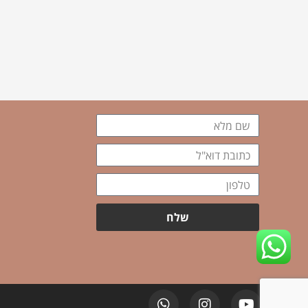
שם
מלא
כתובת
דוא"ל
טלפון
שלח