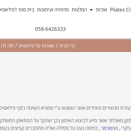
אודות
המלצות
טלוויזיה ועיתונות
בית ספר לפילאטיס
058-6426333
/
/
מה זה 
דף הבית
שאלות על פילאטיס
זרת מכשירים מיוחדים אשר הומצאו ע”י ממציא השיטה ג’וזף פילאטיס
תקן מאולתר אשר סייע לביצוע האימון בכך שהקל על המתאמן המשתקם
קרי ,
, כמיטה נעה על מסילה ואליה מתחברים קפיצים בעומסים
הרפורמר