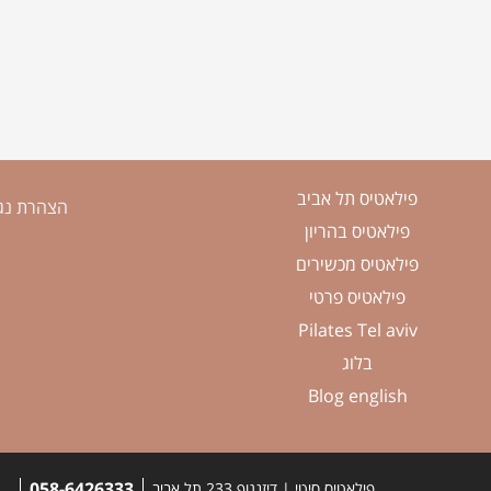
פילאטיס תל אביב
הצהרת נג
פילאטיס בהריון
פילאטיס מכשירים
פילאטיס פרטי
Pilates Tel aviv
בלוג
Blog english
058-6426333
פילאטיס סיטי | דיזנגוף 233 תל אביב