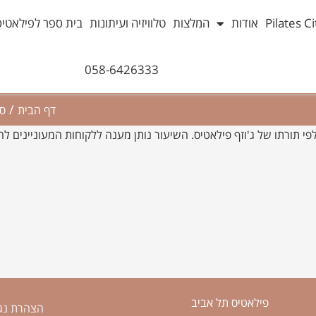
אודות
המלצות
טלוויזיה ועיתונות
בית ספר לפילאטיס
058-6426333
/
דף הבית
סו
י תורתו של ג'וזף פילאטיס. השיעור נותן מענה ללקוחות המעוניינים להת
פילאטיס תל אביב
הצהרת נג