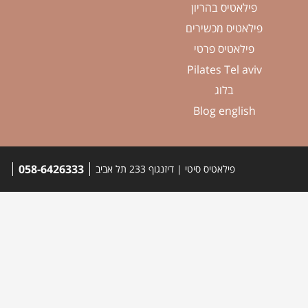
פילאטיס בהריון
פילאטיס מכשירים
פילאטיס פרטי
Pilates Tel aviv
בלוג
Blog english
058-6426333
פילאטיס סיטי | דיזנגוף 233 תל אביב