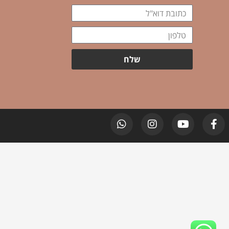
מלא
כתובת
דוא"ל
טלפון
שלח