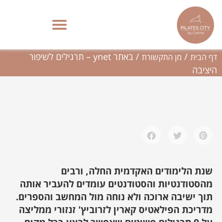
ילוג
תוכן
באתר ynet – תרגילים לשיפור היציבה
פילאטיס מכשירים בתל אביב | סטודיו בוטיק – Pilates City
/
/
באתר ynet – תרגילים לשיפור
דף הבית
מן התקשורת
היציבה
שנת הלימודים האקדמית החלה, ורבים
מהסטודנטיות והסטודנטים עומדים להעביר אותה
תוך ישיבה ארוכה ולא נוחה מול המחשב והספרים.
מדריכת הפילאטיס קארין לזרוביץ' זנזורי ממליצה