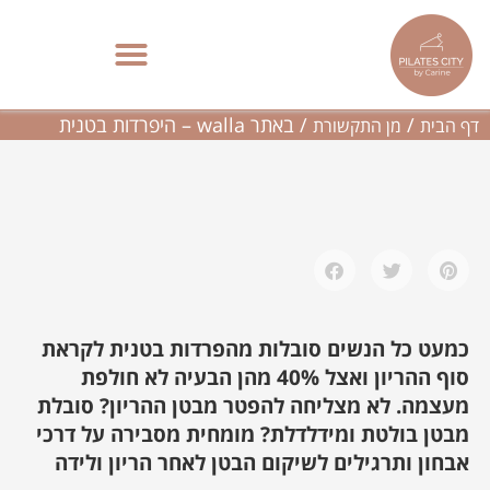
ילוג
תוכן
באתר walla – היפרדות בטנית
פילאטיס מכשירים בתל אביב | סטודיו בוטיק – Pilates City
/
/
באתר walla – היפרדות בטנית
דף הבית
מן התקשורת
כמעט כל הנשים סובלות מהפרדות בטנית לקראת
סוף ההריון ואצל 40% מהן הבעיה לא חולפת
מעצמה. לא מצליחה להפטר מבטן ההריון? סובלת
מבטן בולטת ומידלדלת? מומחית מסבירה על דרכי
אבחון ותרגילים לשיקום הבטן לאחר הריון ולידה