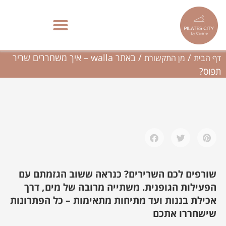
ילוג
תוכן
באתר walla – איך משחררים שריר תפוס?
פילאטיס מכשירים בתל אביב | סטודיו בוטיק – Pilates City
/
/
באתר walla – איך משחררים שריר
דף הבית
מן התקשורת
תפוס?
שורפים לכם השרירים? כנראה ששוב הגזמתם עם
הפעילות הגופנית. משתייה מרובה של מים, דרך
אכילת בננות ועד מתיחות מתאימות – כל הפתרונות
שישחררו אתכם