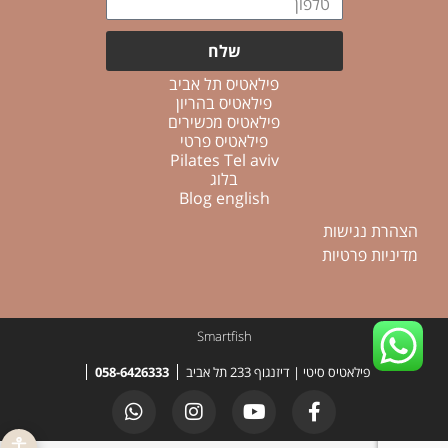
שלח
פילאטיס תל אביב
פילאטיס בהריון
פילאטיס מכשירים
פילאטיס פרטי
Pilates Tel aviv
בלוג
Blog english
הצהרת נגישות
מדיניות פרטיות
Smartfish
פילאטיס סיטי | דיזנגוף 233 תל אביב
058-6426333