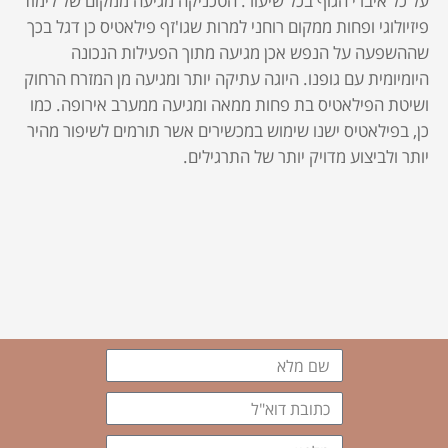
על כל איברי הגוף בכל שיעור. הטכניקה מגיעה ממקום של לימוד
פיזיולוגי ופחות ממקום רוחני למרות שגו'זף פילאטיס כן דגל בכך
שההשפעה על הנפש אכן מגיעה מתוך הפעילות הנכונה
היומיומית עם גופנו. היוגה עתיקה יותר ומגיעה מן המזרח הרחוק
ושיטת הפילאטיס בת פחות ממאה ומגיעה ממערב אירופה. כמו
כן, בפילאטיס ישנו שימוש במכשירים אשר תורמים לשיפור מהיר
יותר ולביצוע מדויק יותר של התרגילים.
שם
מלא
כתובת
דוא"ל
טלפון