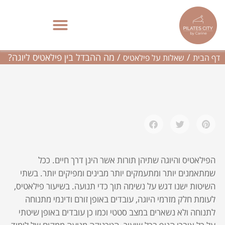
ילוג
תוכן
מה ההבדל בין פילאטיס ליוגה?
פילאטיס מכשירים בתל אביב | סטודיו בוטיק – Pilates City
/
/
מה ההבדל בין פילאטיס ליוגה?
דף הבית
שאלות על פילאטיס
הפילאטיס והיוגה שתיהן תורות אשר הינן דרך חיים. ככל
שמתאמנים יותר ומתעמקים יותר מבינים ומפיקים יותר. בשתי
השיטות ישנו דגש על נשימה תוך כדי תנועה. בשיעור פילאטיס,
לעומת חלק מזרמי היוגה, עובדים באופן זורם ודינמי מתנוחה
לתנוחה ולא נשארים במצב סטטי וכמו כן עובדים באופן שיטתי